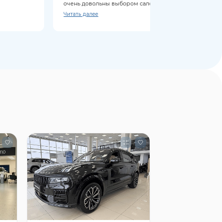
очень довольны выбором салона. Во
время ожидания покормили обедом
Читать далее
(бесплатно).