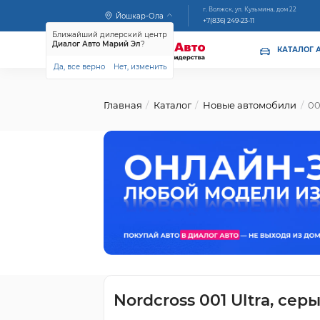
г. Волжск, ул. Кузьмина, дом 22
Йошкар-Ола
+7(836) 249-23-11
Ближайший дилерский центр
Диалог Авто Марий Эл
?
КАТАЛОГ 
Да, все верно
Нет, изменить
Главная
Каталог
Новые автомобили
00
Nordcross 001 Ultra, сер