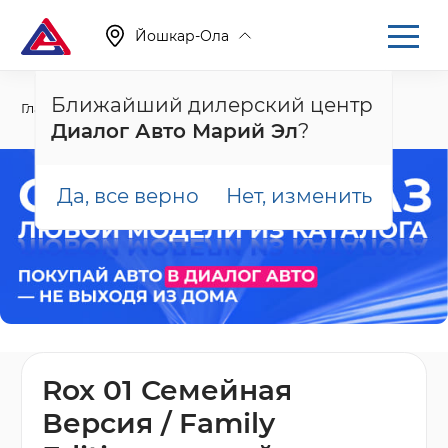
Йошкар-Ола
Ближайший дилерский центр
Главная
Каталог
Новые автомобили
01
Диалог Авто Марий Эл
?
Да, все верно
Нет, изменить
Rox 01 Семейная
Версия / Family