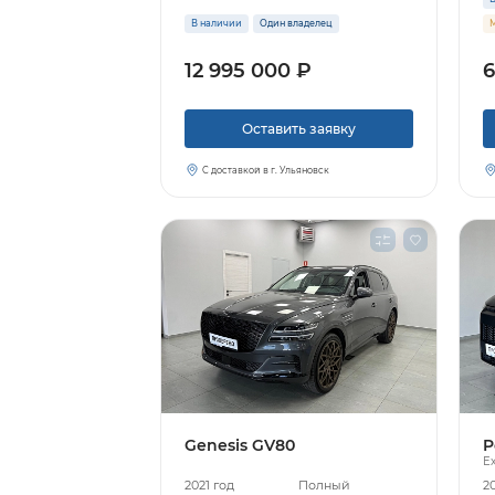
В наличии
Один владелец
М
12 995 000 ₽
6
Оставить заявку
С доставкой в г. Ульяновск
Genesis GV80
P
Ex
2021 год
Полный
2