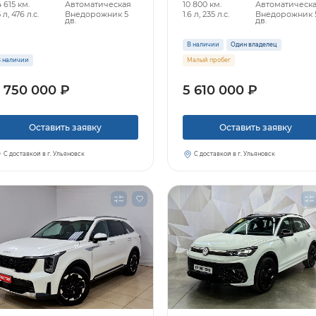
 615 км.
Автоматическая
10 800 км.
Автоматическ
5 л, 476 л.с.
Внедорожник 5
1.6 л, 235 л.с.
Внедорожник 
дв.
дв.
В наличии
Один владелец
 наличии
Малый пробег
 750 000 ₽
5 610 000 ₽
Оставить заявку
Оставить заявку
С доставкой в г. Ульяновск
С доставкой в г. Ульяновск