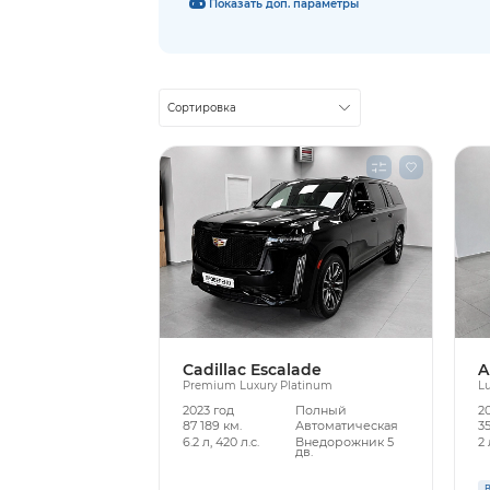
Показать доп. параметры
Сортировка
Cadillac Escalade
A
Premium Luxury Platinum
Lu
2023 год
Полный
2
87 189 км.
Автоматическая
35
6.2 л, 420 л.с.
Внедорожник 5
2 
дв.
В