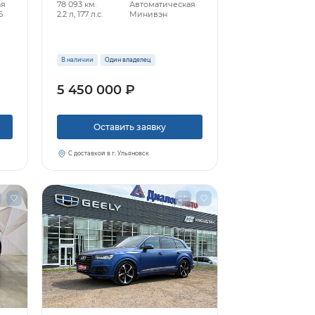
ая
78 093 км.
Автоматическая
5
2.2 л, 177 л.с.
Минивэн
В наличии
Один владелец
5 450 000 ₽
Оставить заявку
С доставкой в г. Ульяновск