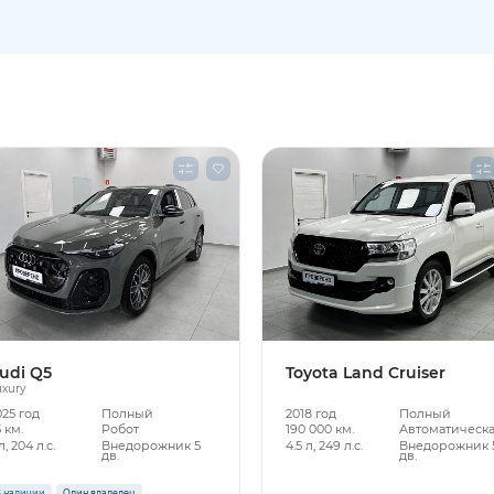
udi Q5
Toyota Land Cruiser
xury
025 год
Полный
2018 год
Полный
 км.
Робот
190 000 км.
Автоматическ
л, 204 л.с.
Внедорожник 5
4.5 л, 249 л.с.
Внедорожник 
дв.
дв.
 наличии
Один владелец