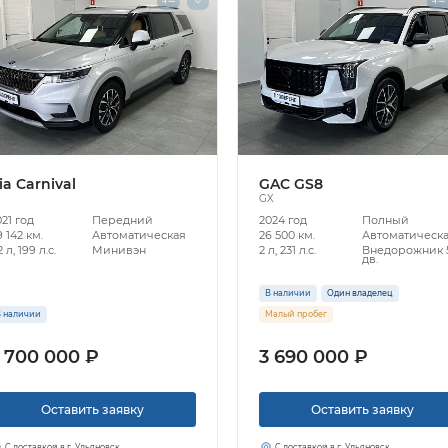
ia Carnival
GAC GS8
GX
21 год
Передний
2024 год
Полный
 142 км.
Автоматическая
26 500 км.
Автоматическ
2 л, 199 л.с.
Минивэн
2 л, 231 л.с.
Внедорожник 
дв.
В наличии
Один владелец
 наличии
Малый пробег
 700 000 ₽
3 690 000 ₽
Оставить заявку
Оставить заявку
С доставкой в г. Ульяновск
С доставкой в г. Ульяновск