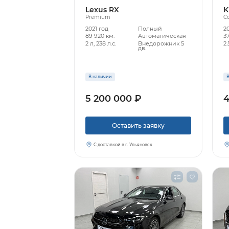
Lexus RX
K
Premium
C
2021 год
Полный
2
89 920 км.
Автоматическая
37
2 л, 238 л.с.
Внедорожник 5
2.
дв.
В наличии
В
5 200 000 ₽
4
Оставить заявку
С доставкой в г. Ульяновск