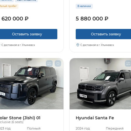
алый пробег
В наличии
 620 000 ₽
5 880 000 ₽
Узнать больше
Оставить заявку
Оставить заявку
Заказать звонок
С доставкой в г. Ульяновск
С доставкой в г. Ульяновск
olar Stone (Jishi) 01
Hyundai Santa Fe
clusive (6 seats)
023 год
Полный
2024 год
Передний