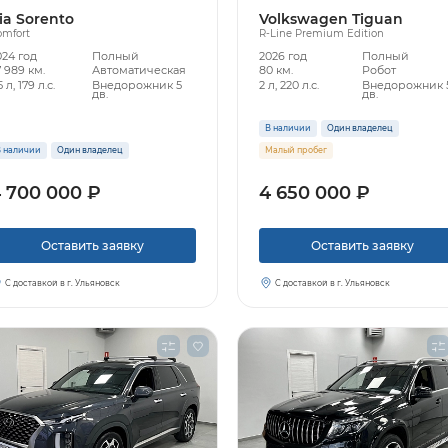
ia Sorento
Volkswagen Tiguan
omfort
R-Line Premium Edition
024 год
Полный
2026 год
Полный
 989 км.
Автоматическая
80 км.
Робот
5 л, 179 л.с.
Внедорожник 5
2 л, 220 л.с.
Внедорожник 
дв.
дв.
В наличии
Один владелец
 наличии
Один владелец
Малый пробег
 700 000 ₽
4 650 000 ₽
Оставить заявку
Оставить заявку
С доставкой в г. Ульяновск
С доставкой в г. Ульяновск