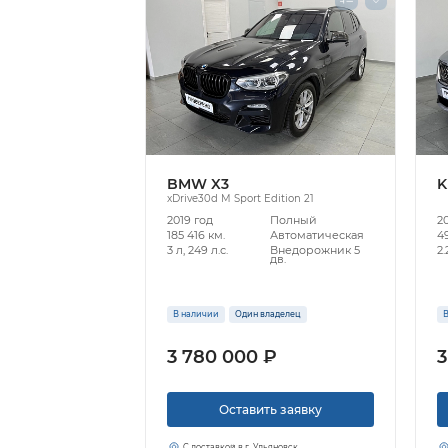
BMW X3
K
xDrive30d M Sport Edition 21
2019 год
Полный
20
185 416 км.
Автоматическая
49
3 л, 249 л.с.
Внедорожник 5
2.
дв.
В наличии
Один владелец
В
3 780 000 ₽
3
Оставить заявку
С доставкой в г. Ульяновск