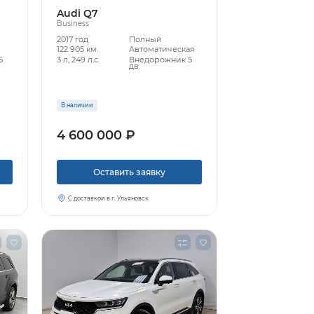
Audi Q7
Business
2017 год
Полный
122 905 км.
Автоматическая
5
3 л, 249 л.с.
Внедорожник 5
дв.
В наличии
4 600 000 ₽
Оставить заявку
С доставкой в г. Ульяновск