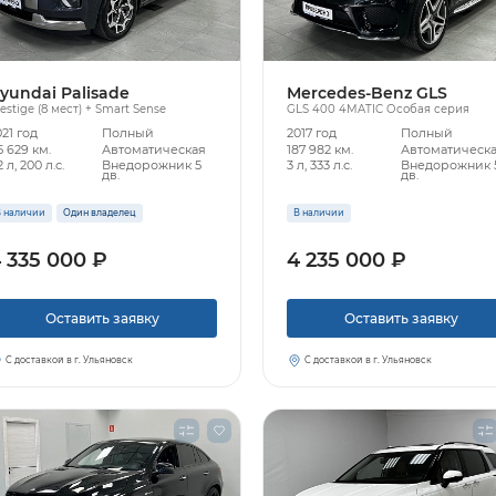
yundai Palisade
Mercedes-Benz GLS
estige (8 мест) + Smart Sense
GLS 400 4MATIC Особая серия
21 год
Полный
2017 год
Полный
5 629 км.
Автоматическая
187 982 км.
Автоматическ
2 л, 200 л.с.
Внедорожник 5
3 л, 333 л.с.
Внедорожник 
дв.
дв.
 наличии
Один владелец
В наличии
 335 000 ₽
4 235 000 ₽
Оставить заявку
Оставить заявку
С доставкой в г. Ульяновск
С доставкой в г. Ульяновск