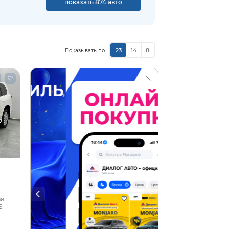
показать 874 авто
23
14
8
Показывать по:
ая
5