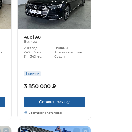
Audi A8
Business
2018 год
Полный
ая
240 952 км.
Автоматическая
3 л, 340 л.с.
Седан
В наличии
3 850 000 ₽
Оставить заявку
С доставкой в г. Ульяновск