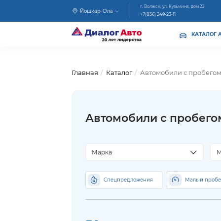
г. Волжск, ул. Кузьмина, дом 22
Йошкар-Ола
+7(836) 249-23-11
КАТАЛОГ 
Главная
Каталог
Автомобили с пробего
Автомобили с пробего
Марка
М
Спецпредложения
Малый пробе