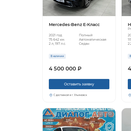
Mercedes-Benz E-Класс
H
Pr
2021 год
Полный
20
75 642 км.
Автоматическая
11
2 л, 197 л.с.
Седан
2.
В наличии
В
4 500 000 ₽
4
Оставить заявку
С доставкой в г. Ульяновск