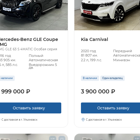
ercedes-Benz GLE Coupe
Kia Carnival
MG
MG GLE 63 S 4MATIC Особая серия
2020 год
Передний
81 807 км.
Автоматическ
016 год
Полный
2.2 л, 199 л.с.
Минивэн
3 905 км.
Автоматическая
5 л, 585 л.с.
Внедорожник 5
дв.
 наличии
В наличии
Один владелец
 999 000 ₽
3 900 000 ₽
Оставить заявку
Оставить заявку
С доставкой в г. Ульяновск
С доставкой в г. Ульяновск