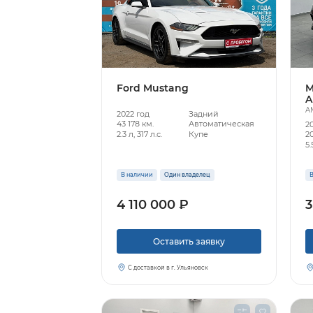
Ford Mustang
M
A
A
2022 год
Задний
43 178 км.
Автоматическая
2
2.3 л, 317 л.с.
Купе
20
5.
В наличии
Один владелец
В
4 110 000 ₽
3
Оставить заявку
С доставкой в г. Ульяновск