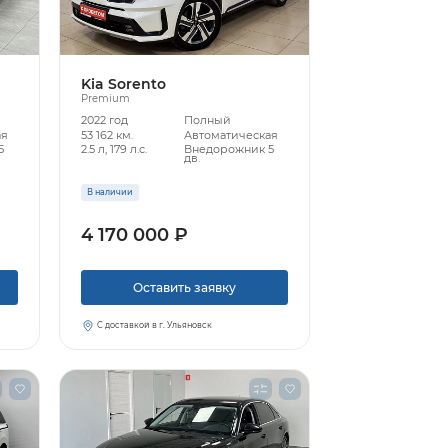
Kia Sorento
Premium
2022 год
Полный
ая
53 162 км.
Автоматическая
5
2.5 л, 179 л.с.
Внедорожник 5
дв.
В наличии
4 170 000 ₽
Оставить заявку
С доставкой в г. Ульяновск