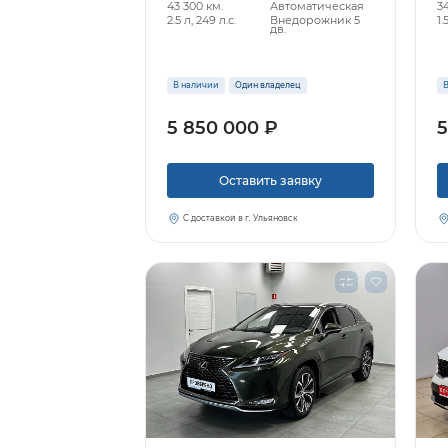
43 300 км.
Автоматическая
34
2.5 л, 249 л.с.
Внедорожник 5
1.
дв.
В наличии
Один владелец
В
5 850 000 ₽
5
Оставить заявку
С доставкой в г. Ульяновск