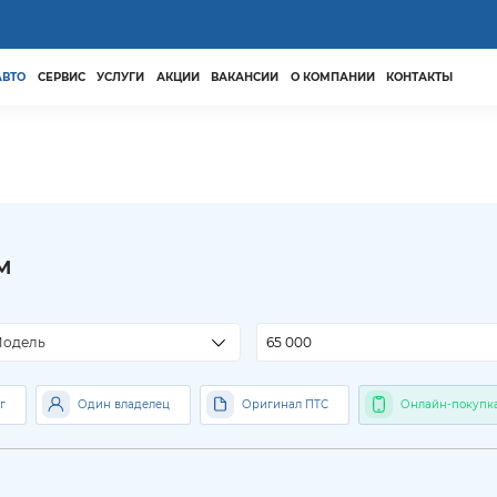
АВТО
СЕРВИС
УСЛУГИ
АКЦИИ
ВАКАНСИИ
О КОМПАНИИ
КОНТАКТЫ
м
м
одель
г
Один владелец
Оригинал ПТС
Онлайн-покупк