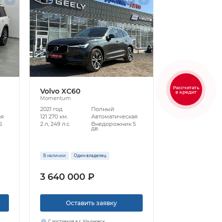
Рассчитать
Volvo XC60
в кредит
Momentum
2021 год
Полный
ая
121 270 км.
Автоматическая
5
2 л, 249 л.с.
Внедорожник 5
дв.
В наличии
Один владелец
3 640 000 ₽
Оставить заявку
С доставкой в г. Ульяновск