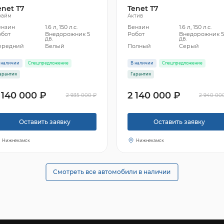
enet T7
Tenet T7
райм
Актив
ензин
1.6 л, 150 л.с.
Бензин
1.6 л, 150 л.с.
обот
Внедорожник 5
Робот
Внедорожник 
дв.
дв.
ередний
Белый
Полный
Серый
 наличии
Спецпредложение
В наличии
Спецпредложение
арантия
Гарантия
 140 000 ₽
2 140 000 ₽
2 935 000 ₽
2 940 00
Оставить заявку
Оставить заявку
Нижнекамск
Нижнекамск
Смотреть все автомобили в наличии