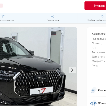
Купить 
ит
ь в сравнение
Поделиться
Сообщить об изм
Характер
Год выпуск
Привод
КПП
Тип кузова
Двигатель
Мощность
Руль
Рассч
Обмен