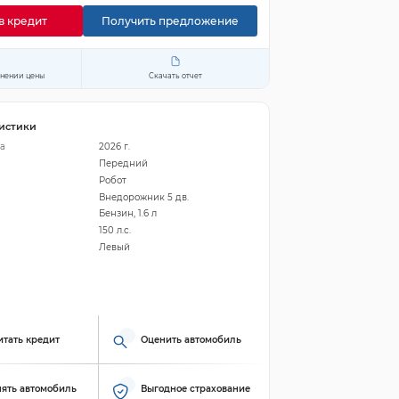
в кредит
Получить предложение
енении цены
Скачать отчет
истики
а
2026 г.
Передний
Робот
Внедорожник 5 дв.
Бензин, 1.6 л
150 л.с.
Левый
итать кредит
Оценить автомобиль
ять автомобиль
Выгодное страхование