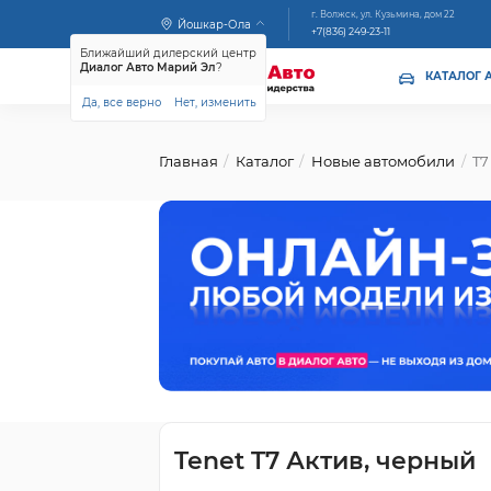
г. Волжск, ул. Кузьмина, дом 22
Йошкар-Ола
+7(836) 249-23-11
Ближайший дилерский центр
Диалог Авто Марий Эл
?
КАТАЛОГ 
Да, все верно
Нет, изменить
Главная
Каталог
Новые автомобили
T7
Tenet T7 Актив, черный