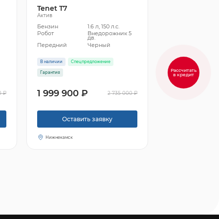
Tenet T7
Актив
Бензин
1.6 л, 150 л.с.
5
Робот
Внедорожник 5
дв.
Передний
Черный
В наличии
Спецпредложение
Рассчитать
Гарантия
в кредит
1 999 900 ₽
0 ₽
2 735 000 ₽
Оставить заявку
Нижнекамск