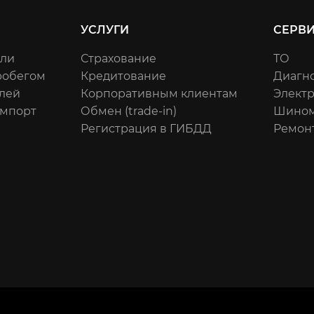
УСЛУГИ
СЕРВ
или
Страхование
ТО
робегом
Кредитование
Диагн
лей
Корпоративным клиентам
Элект
импорт
Обмен (trade-in)
Шином
Регистрация в ГИБДД
Ремон