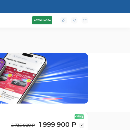
АВТОШКОЛА
- 26
%
1 999 900 ₽
2 735 000 ₽