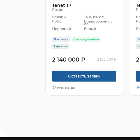
Tenet T7
T
Прайм
П
Бензин
1.6 л, 150 л.с.
Б
Робот
Внедорожник 5
Р
дв.
Передний
Белый
П
В наличии
Спецпредложение
В
Гарантия
Г
2 140 000 ₽
2
2 935 000 ₽
Оставить заявку
Нижнекамск