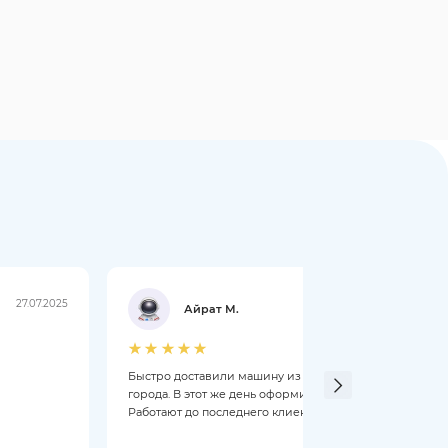
27.07.2025
21.07.2025
Айрат М.
Быстро доставили машину из другого
Добры
города. В этот же день оформили.
чери 
Работают до последнего клиента.
Мене
откры