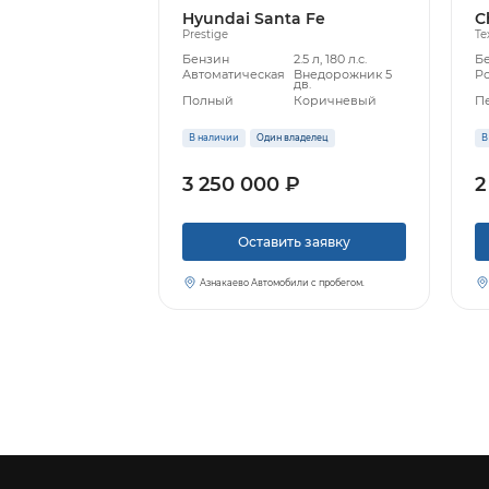
Hyundai Santa Fe
C
Prestige
Те
Бензин
2.5 л, 180 л.с.
Б
Автоматическая
Внедорожник 5
Р
дв.
Полный
Коричневый
П
В наличии
Один владелец
В
3 250 000 ₽
2
Оставить заявку
Азнакаево Автомобили с пробегом.