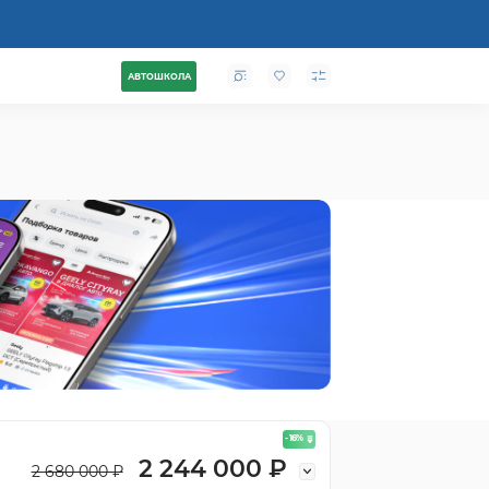
АВТОШКОЛА
- 16
%
2 244 000 ₽
2 680 000 ₽