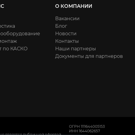
ИС
О КОМПАНИИ
Вакансии
остика
Блог
рооборудование
Новости
онтаж
Контакты
т по КАСКО
Наши партнеры
Документы для партнеров
ОГРН 1111644005153
ИНН 1644062657
не является публичной офертой,