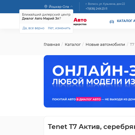
г. Волжск, ул. Кузьмина, дом 22
Йошкар-Ола
+7(836) 249-23-11
Ближайший дилерский центр
Диалог Авто Марий Эл
?
КАТАЛОГ 
Да, все верно
Нет, изменить
Главная
Каталог
Новые автомобили
T7
Tenet T7 Актив, серебр