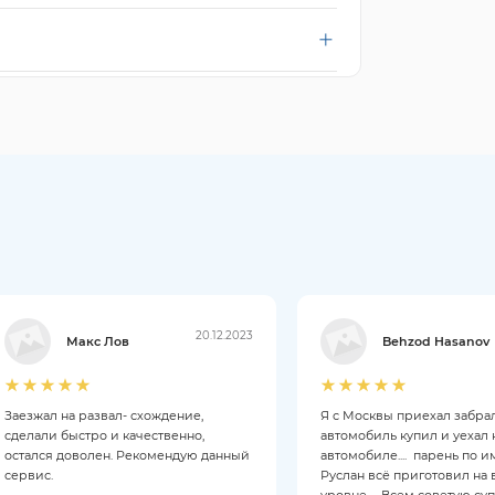
20.12.2023
Макс Лов
Behzod Hasanov
Заезжал на развал- схождение,
Я с Москвы приехал забрал
сделали быстро и качественно,
автомобиль купил и уехал 
остался доволен. Рекомендую данный
автомобиле.... парень по 
сервис.
Руслан всё приготовил на
уровне..... Всем советую су