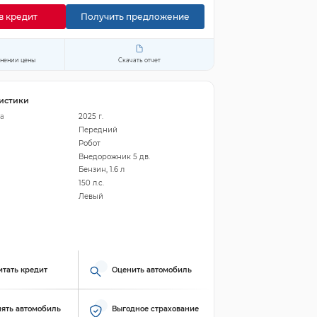
в кредит
Получить предложение
енении цены
Скачать отчет
истики
а
2025 г.
Передний
Робот
Внедорожник 5 дв.
Бензин, 1.6 л
150 л.с.
Левый
итать кредит
Оценить автомобиль
ять автомобиль
Выгодное страхование