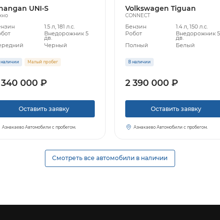
hangan UNI-S
Volkswagen Tiguan
хно
CONNECT
ензин
1.5 л, 181 л.с.
Бензин
1.4 л, 150 л.с.
обот
Внедорожник 5
Робот
Внедорожник 
дв.
дв.
ередний
Черный
Полный
Белый
 наличии
Малый пробег
В наличии
 340 000 ₽
2 390 000 ₽
Оставить заявку
Оставить заявку
Азнакаево Автомобили с пробегом.
Азнакаево Автомобили с пробегом.
Смотреть все автомобили в наличии