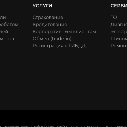
УСЛУГИ
СЕРВ
или
Страхование
ТО
робегом
Кредитование
Диагн
лей
Корпоративным клиентам
Элект
импорт
Обмен (trade-in)
Шином
Регистрация в ГИБДД
Ремон
ит исключительно информационный характер и ни при каких условиях 