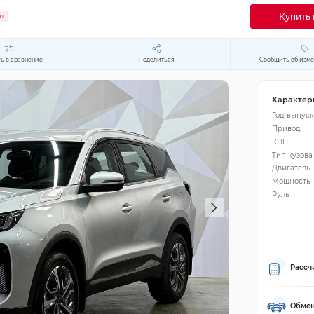
Купить 
ит
ь в сравнение
Поделиться
Сообщить об изм
Характер
Год выпуск
Привод
КПП
Тип кузова
Двигатель
Мощность
Руль
Рассч
Обмен