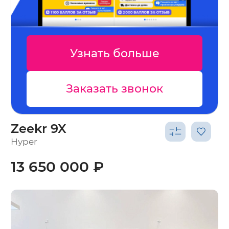
нать больше
Узнат
азать звонок
Заказа
Zeekr 9X
Hyper
13 650 000 ₽