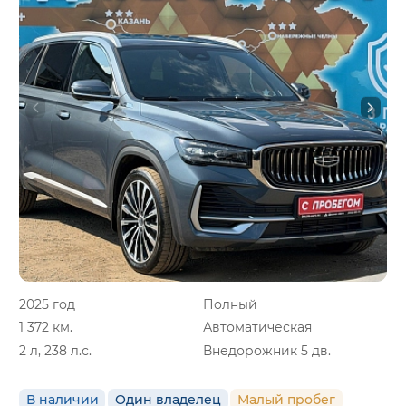
2025 год
Полный
1 372 км.
Автоматическая
2 л, 238 л.с.
Внедорожник 5 дв.
В наличии
Один владелец
Малый пробег