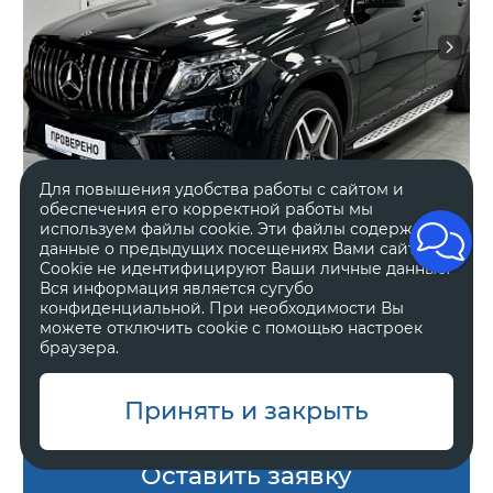
Для повышения удобства работы с сайтом и
обеспечения его корректной работы мы
используем файлы cookie. Эти файлы содержат
данные о предыдущих посещениях Вами сайта.
Cookie не идентифицируют Ваши личные данные.
2017 год
Полный
Вся информация является сугубо
конфиденциальной. При необходимости Вы
187 982 км.
Автоматическая
можете отключить cookie с помощью настроек
3 л, 333 л.с.
Внедорожник 5 дв.
браузера.
В наличии
Принять и закрыть
Оставить заявку