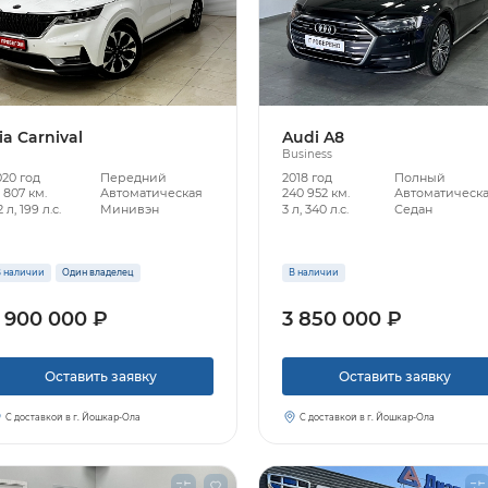
ia Carnival
Audi A8
Business
020 год
Передний
2018 год
Полный
 807 км.
Автоматическая
240 952 км.
Автоматическ
2 л, 199 л.с.
Минивэн
3 л, 340 л.с.
Седан
 наличии
Один владелец
В наличии
 900 000 ₽
3 850 000 ₽
Оставить заявку
Оставить заявку
С доставкой в г. Йошкар-Ола
С доставкой в г. Йошкар-Ола