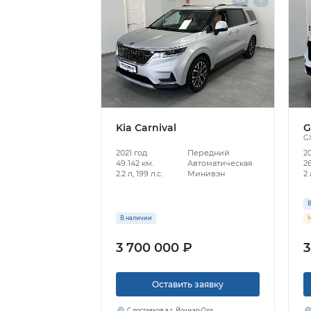
Kia Carnival
G
G
2021 год
Передний
2
49 142 км.
Автоматическая
26
2.2 л, 199 л.с.
Минивэн
2 
В
В наличии
М
3 700 000 ₽
3
Оставить заявку
С доставкой в г. Йошкар-Ола