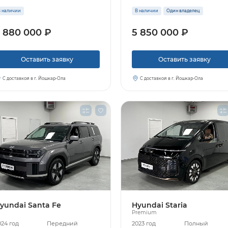
 наличии
В наличии
Один владелец
 880 000 ₽
5 850 000 ₽
Узнать больше
Оставить заявку
Оставить заявку
Заказать звонок
С доставкой в г. Йошкар-Ола
С доставкой в г. Йошкар-Ола
yundai Santa Fe
Hyundai Staria
Premium
024 год
Передний
2023 год
Полный