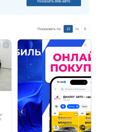
показать 866 авто
23
14
8
Показывать по:
ая
5