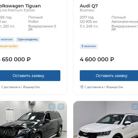
olkswagen Tiguan
Audi Q7
Line Premium Edition
Business
026 год
Полный
2017 год
Полный
 км.
Робот
122 905 км.
Автоматическ
л, 220 л.с.
Внедорожник 5
3 л, 249 л.с.
Внедорожник 
дв.
дв.
 наличии
Один владелец
алый пробег
В наличии
 650 000 ₽
4 600 000 ₽
Оставить заявку
Оставить заявку
С доставкой в г. Йошкар-Ола
С доставкой в г. Йошкар-Ола