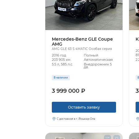
Mercedes-Benz GLE Coupe
K
AMG
AMG GLE 63 S 4MATIC Особая серия
2
81
2016 год
Полный
2.
203 905 км.
Автоматическая
5.5 л, 585 л.с.
Внедорожник 5
дв.
В наличии
В
3 999 000 ₽
3
Оставить заявку
С доставкой в г. Йошкар-Ола