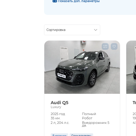
Показать доп. параметры
Сортировка
Audi Q5
T
Luxury
2025 год
Полный
2
35 км.
Робот
19
2 л, 204 л.с.
Внедорожник 5
4.
дв.
В наличии
Один владелец