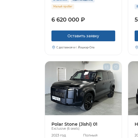
Малый пробег
В
6 620 000 ₽
5
Оставить заявку
С доставкой в г. Йошкар-Ола
Polar Stone (Jishi) 01
H
Exclusive (6 seats)
2023 год
Полный
2