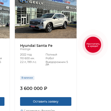
Рассчитать
Hyundai Santa Fe
в кредит
Prestige
2022 год
Полный
ая
110 600 км.
Робот
5
2.2 л, 199 л.с.
Внедорожник 5
дв.
В наличии
3 600 000 ₽
Оставить заявку
С доставкой в г. Йошкар-Ола