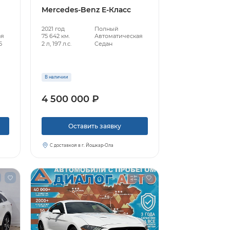
Mercedes-Benz E-Класс
2021 год
Полный
ая
75 642 км.
Автоматическая
5
2 л, 197 л.с.
Седан
В наличии
4 500 000 ₽
Оставить заявку
С доставкой в г. Йошкар-Ола