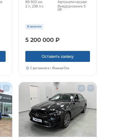
ая
89 920 км.
Автоматическая
2 л, 238 л.с.
Внедорожник 5
дв.
В наличии
5 200 000 ₽
Оставить заявку
С доставкой в г. Йошкар-Ола