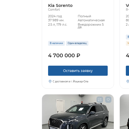
Kia Sorento
V
Comfort
R-
2024 год
Полный
2
37 989 км.
Автоматическая
80
2.5 л, 179 л.с.
Внедорожник 5
2 
дв.
В
В наличии
Один владелец
М
4 700 000 ₽
4
Оставить заявку
С доставкой в г. Йошкар-Ола