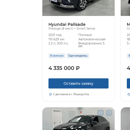
Hyundai Palisade
M
Prestige (8 мест) + Smart Sense
G
2021 год
Полный
20
115 629 км.
Автоматическая
18
2.2 л, 200 л.с.
Внедорожник 5
3 
дв.
В наличии
Один владелец
В
4 335 000 ₽
4
Оставить заявку
С доставкой в г. Йошкар-Ола