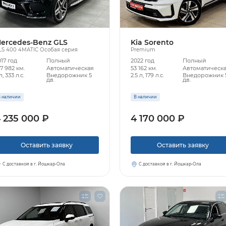
ercedes-Benz GLS
Kia Sorento
LS 400 4MATIC Особая серия
Premium
17 год
Полный
2022 год
Полный
7 982 км.
Автоматическая
53 162 км.
Автоматическ
л, 333 л.с.
Внедорожник 5
2.5 л, 179 л.с.
Внедорожник 
дв.
дв.
 наличии
В наличии
 235 000 ₽
4 170 000 ₽
Оставить заявку
Оставить заявку
С доставкой в г. Йошкар-Ола
С доставкой в г. Йошкар-Ола