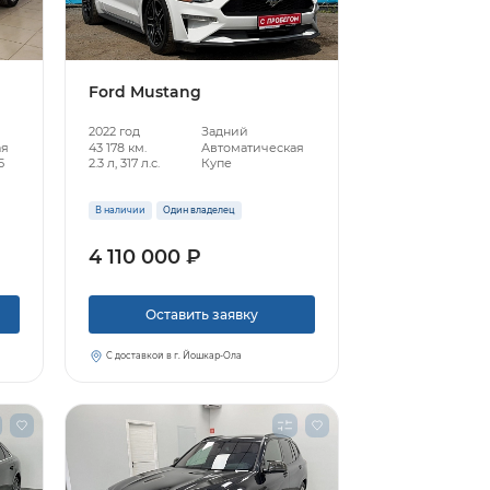
Ford Mustang
2022 год
Задний
ая
43 178 км.
Автоматическая
5
2.3 л, 317 л.с.
Купе
В наличии
Один владелец
4 110 000 ₽
Оставить заявку
С доставкой в г. Йошкар-Ола