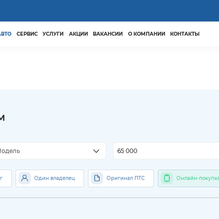
АВТО
СЕРВИС
УСЛУГИ
АКЦИИ
ВАКАНСИИ
О КОМПАНИИ
КОНТАКТЫ
м
м
одель
г
Один владелец
Оригинал ПТС
Онлайн-покупк