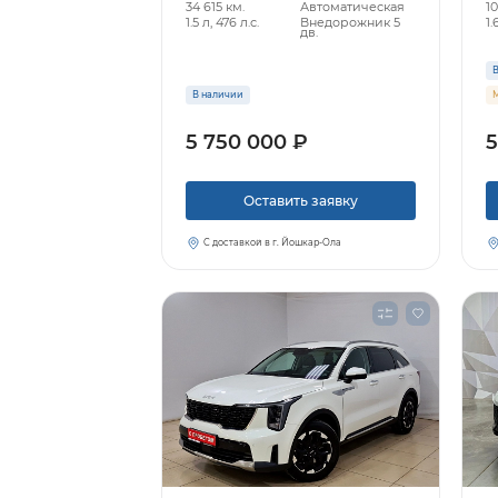
34 615 км.
Автоматическая
10
1.5 л, 476 л.с.
Внедорожник 5
1.
дв.
В
В наличии
М
5 750 000 ₽
5
Оставить заявку
С доставкой в г. Йошкар-Ола