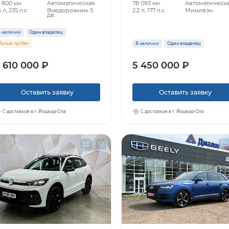
 800 км.
Автоматическая
78 093 км.
Автоматическ
6 л, 235 л.с.
Внедорожник 5
2.2 л, 177 л.с.
Минивэн
дв.
 наличии
Один владелец
алый пробег
В наличии
Один владелец
 610 000 ₽
5 450 000 ₽
Оставить заявку
Оставить заявку
С доставкой в г. Йошкар-Ола
С доставкой в г. Йошкар-Ола