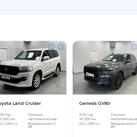
oyota Land Cruiser
Genesis GV80
018 год
Полный
2021 год
Полный
0 000 км.
Автоматическая
43 300 км.
Автоматическ
5 л, 249 л.с.
Внедорожник 5
2.5 л, 249 л.с.
Внедорожник 
дв.
дв.