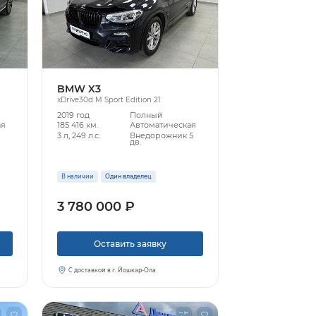
BMW X3
xDrive30d M Sport Edition 21
2019 год
Полный
ая
185 416 км.
Автоматическая
3 л, 249 л.с.
Внедорожник 5
дв.
В наличии
Один владелец
3 780 000 ₽
Оставить заявку
С доставкой в г. Йошкар-Ола