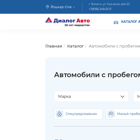
г. Волжск, ул. Кузьмина, дом 22
Йошкар-Ола
+7(836) 249-23-11
КАТАЛОГ 
Главная
Каталог
Автомобили с пробего
Автомобили с пробего
Марка
М
Спецпредложения
Малый пробе