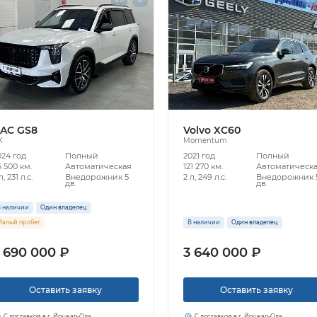
AC GS8
Volvo XC60
X
Momentum
024 год
Полный
2021 год
Полный
 500 км.
Автоматическая
121 270 км.
Автоматическ
л, 231 л.с.
Внедорожник 5
2 л, 249 л.с.
Внедорожник 
дв.
дв.
 наличии
Один владелец
алый пробег
В наличии
Один владелец
 690 000 ₽
3 640 000 ₽
Оставить заявку
Оставить заявку
С доставкой в г. Йошкар-Ола
С доставкой в г. Йошкар-Ола